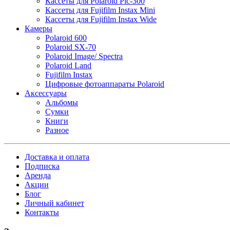
Кассеты для Polaroid Pic-300
Кассеты для Fujifilm Instax Mini
Кассеты для Fujifilm Instax Wide
Камеры
Polaroid 600
Polaroid SX-70
Polaroid Image/ Spectra
Polaroid Land
Fujifilm Instax
Цифровые фотоаппараты Polaroid
Аксессуары
Альбомы
Сумки
Книги
Разное
Доставка и оплата
Подписка
Аренда
Акции
Блог
Личный кабинет
Контакты