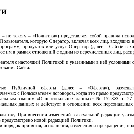
ти
– по тексту – «Политика») представляет собой правила испо
ользователя, которую Оператор, включая всех лиц, входящих в
, программ, продуктов или услуг Оператора(далее – Сайт)и в 
ое им в рамках отношений с одним из перечисленных лиц, распр
ователя с настоящей Политикой и указанными в ней условиями о
зования Сайта.
астью Публичной оферты (далее – «Оферта»), размещ
ючаемых с Пользователем договоров, когда это прямо предусмот
еральным законом «О персональных данных» № 152-ФЗ от 27 
нальных данных и действует в отношении всех персональных 
олитику. При внесении изменений в актуальной редакции указы
 не предусмотрено новой редакцией Политики.
 и порядок принятия, исполнения, изменения и прекращения, п