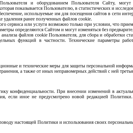
ользователя и оборудованием Пользователя Сайту, могут
оторая показывается Пользователю, в статистических и исследов
 обеспечение, используемые им для посещения сайтов в сети инт
же удаления ранее полученных файлов cookie.
ного сервиса или услуги возможно только при условии, что прие
араметры определяются Сайтом и могут изменяться без предварит
 анализа файлов cookie Пользователя, для сбора и обработки с
ельных функций в частности. Технические параметры рабо
ационные и технические меры для защиты персональной информа
ранения, а также от иных неправомерных действий с ней третьи
тику конфиденциальности. При внесении изменений в актуальн
ия, если иное не предусмотрено новой редакцией Политики.
 поводу настоящей Политики и использования своих персональн