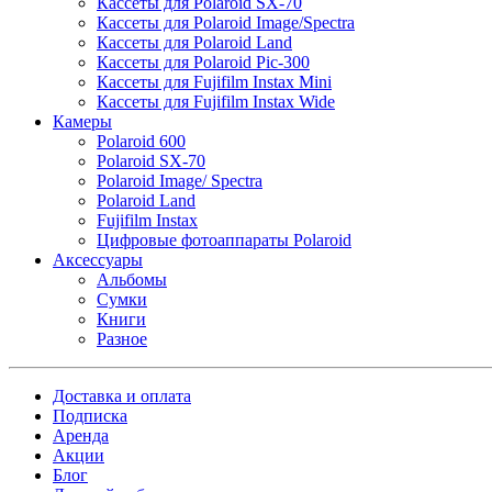
Кассеты для Polaroid SX-70
Кассеты для Polaroid Image/Spectra
Кассеты для Polaroid Land
Кассеты для Polaroid Pic-300
Кассеты для Fujifilm Instax Mini
Кассеты для Fujifilm Instax Wide
Камеры
Polaroid 600
Polaroid SX-70
Polaroid Image/ Spectra
Polaroid Land
Fujifilm Instax
Цифровые фотоаппараты Polaroid
Аксессуары
Альбомы
Сумки
Книги
Разное
Доставка и оплата
Подписка
Аренда
Акции
Блог