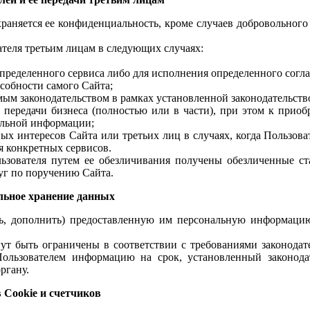
раняется ее конфиденциальность, кроме случаев добровольного
теля третьим лицам в следующих случаях:
определенного сервиса либо для исполнения определенного согл
собности самого Сайта;
мым законодательством в рамках установленной законодательст
й передачи бизнеса (полностью или в части), при этом к приоб
альной информации;
ных интересов Сайта или третьих лиц в случаях, когда Пользов
я конкретных сервисов.
льзователя путем ее обезличивания получены обезличенные ст
уг по поручению Сайта.
льное хранение данных
ть, дополнить) предоставленную им персональную информацию 
гут быть ограничены в соответствии с требованиями законодат
ользователем информацию на срок, установленный законода
ргану.
Cookie и счетчиков