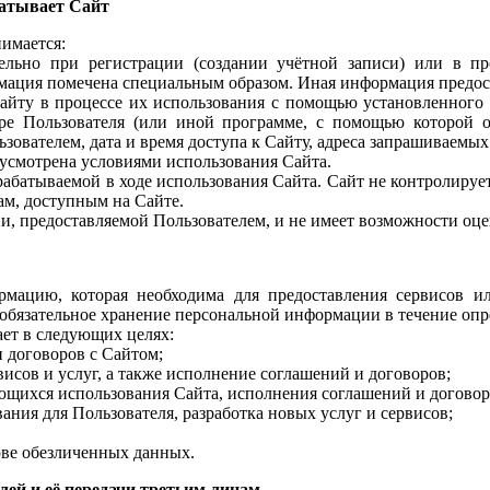
батывает Сайт
имается:
ятельно при регистрации (создании учётной записи) или в п
мация помечена специальным образом. Иная информация предост
Сайту в процессе их использования с помощью установленного 
ере Пользователя (или иной программе, с помощью которой о
зователем, дата и время доступа к Сайту, адреса запрашиваемы
дусмотрена условиями использования Сайта.
абатываемой в ходе использования Сайта. Сайт не контролирует
ам, доступным на Сайте.
и, предоставляемой Пользователем, и не имеет возможности оце
рмацию, которая необходима для предоставления сервисов и
 обязательное хранение персональной информации в течение опр
ет в следующих целях:
и договоров с Сайтом;
исов и услуг, а также исполнение соглашений и договоров;
ющихся использования Сайта, исполнения соглашений и договоров
вания для Пользователя, разработка новых услуг и сервисов;
ове обезличенных данных.
елей
и её передачи третьим лицам