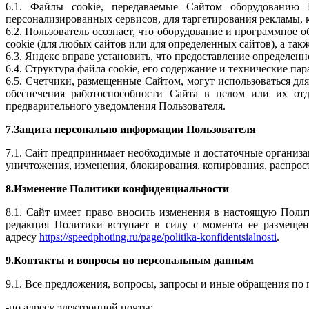
6.1. Файлы cookie, передаваемые Сайтом оборудованию П
персонализированных сервисов, для таргетирования рекламы, к
6.2. Пользователь осознает, что оборудование и программное
cookie (для любых сайтов или для определенных сайтов), а так
6.3. Яндекс вправе установить, что предоставление определен
6.4. Структура файла cookie, его содержание и технические п
6.5. Счетчики, размещенные Сайтом, могут использоваться для
обеспечения работоспособности Сайта в целом или их отд
предварительного уведомления Пользователя.
7.Защита персонально информации Пользователя
7.1. Сайт предпринимает необходимые и достаточные организ
уничтожения, изменения, блокирования, копирования, распрост
8.Изменение Политики конфиденциальности
8.1. Сайт имеет право вносить изменения в настоящую Поли
редакция Политики вступает в силу с момента ее размещен
адресу
https://speedphoting.ru/page/politika-konfidentsialnosti
.
9.Контакты и вопросы по персональным данным
9.1. Все предложения, вопросы, запросы и иные обращения по
-по адресу электронной почты: