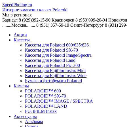
SpeedPhoting.ru
Интернет-магазин кассет Polaroid
Мы в
регионах
Барнаул 8 (929)392-15-90 Красноярск 8 (950)999-20-04 Новокузн
........Москва........ 8 (931) 357-59-19 Санкт-Петербург 8 (931) 299
Акции
Кассеты
Кассеты для Polaroid 600/635/636
Кассеты для Polaroid SX-70
Кассеты для Polaroid Image/Spectra
Кассеты для Polaroid Land
Кассеты для Polaroid Pic-300
Кассеты для Fujifilm Instax Mini
Кассеты для Fujifilm Instax Wide
Бумага и фотобумага Polaroid
Камеры
POLAROID™ 600
POLAROID™ SX-70
POLAROID™ IMAGE / SPECTRA
POLAROID™ LAND
FUJIFILM Instax
Аксессуары
Альбомы
Сумки