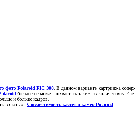
о фото Polaroid PIC-300
. В данном варианте картриджа содерж
Polaroid
больше не может похвастать таким их количеством. Со
больше и больше кадров.
тав статью -
Совместимость кассет и камер Polaroid
.