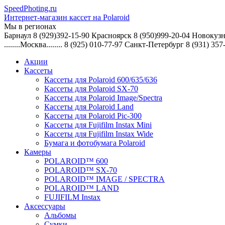
SpeedPhoting.ru
Интернет-магазин кассет на Polaroid
Мы в
регионах
Барнаул 8 (929)392-15-90 Красноярск 8 (950)999-20-04 Новокузн
........Москва........ 8 (925) 010-77-97 Санкт-Петербург 8 (931) 357
Акции
Кассеты
Кассеты для Polaroid 600/635/636
Кассеты для Polaroid SX-70
Кассеты для Polaroid Image/Spectra
Кассеты для Polaroid Land
Кассеты для Polaroid Pic-300
Кассеты для Fujifilm Instax Mini
Кассеты для Fujifilm Instax Wide
Бумага и фотобумага Polaroid
Камеры
POLAROID™ 600
POLAROID™ SX-70
POLAROID™ IMAGE / SPECTRA
POLAROID™ LAND
FUJIFILM Instax
Аксессуары
Альбомы
Сумки